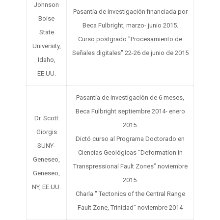
Johnson
Pasantía de investigación financiada por
Boise
Beca Fulbright, marzo- junio 2015.
State
Curso postgrado "Procesamiento de
University,
Señales digitales" 22-26 de junio de 2015
Idaho,
EE.UU.
Pasantía de investigación de 6 meses,
Beca Fulbright septiembre 2014- enero
Dr. Scott
2015.
Giorgis
Dictó curso al Programa Doctorado en
SUNY-
Ciencias Geológicas "Deformation in
Geneseo,
Transpressional Fault Zones” noviembre
Geneseo,
2015.
NY, EE.UU.
Charla " Tectonics of the Central Range
Fault Zone, Trinidad" noviembre 2014