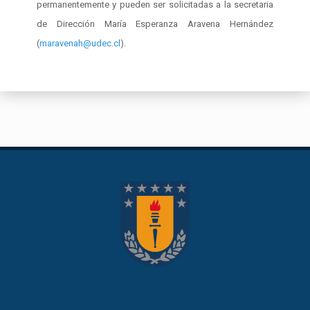
permanentemente y pueden ser solicitadas a la secretaria
de Dirección María Esperanza Aravena Hernández
(
maravenah@udec.cl
).