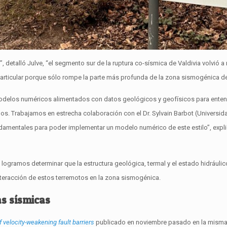
detalló Julve, “el segmento sur de la ruptura co-sísmica de Valdivia volvió a
articular porque sólo rompe la parte más profunda de la zona sismogénica de
modelos numéricos alimentados con datos geológicos y geofísicos para entend
os. Trabajamos en estrecha colaboración con el Dr. Sylvain Barbot (Universidad
ndamentales para poder implementar un modelo numérico de este estilo”, expli
que logramos determinar que la estructura geológica, termal y el estado hidráu
interacción de estos terremotos en la zona sismogénica.
as sísmicas
f velocity-weakening fault barriers
publicado en noviembre pasado en la misma 