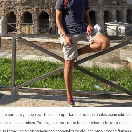
n que barreras y asperezas tienen comportamientos friccionales esencialmente
iones en la naturaleza. Por ello, creamos modelos numéricos a lo largo de una
 uniforme, pero con variaciones espaciales de algunas propiedades físicas 