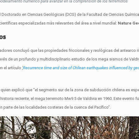
modelamiento numérico para avanzar en la comprensión de los terremotos
el Doctorado en Ciencias Geológicas (DCG) de la Facultad de Ciencias Químic
científicas especializadas más relevantes del área a nivel mundial:
Nature Ge
os
igadores concluyó que las propiedades friccionales y reológicas del antearco r
ravés de un profundo y multidisciplinario estudio de los mega sismos de Valdiv
n el artículo
‘
Recurrence time and size of Chilean earthquakes influenced by geo
quien explicó que “el segmento sur de la zona de subducción chilena es esp
storia reciente, el mega terremoto Mw9.5 de Valdivia en 1960. Este evento fue
 parte de las localidades costeras de la cuenca del Pacífico”.