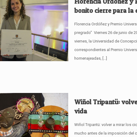
Florencia Ordóñez y 
bonito cierre para l
Florencia Ordóñez y Premio Universi
pregrado” Viernes 26 de junio de 2
viernes, la Universidad de Concepc
correspondientes al Premio Univer
homenajeadas,
[…]
Wiñol Tripantü: volver
vida
Wiñol Tripantü: volver a mirar los 
mucho antes de la imposición del c