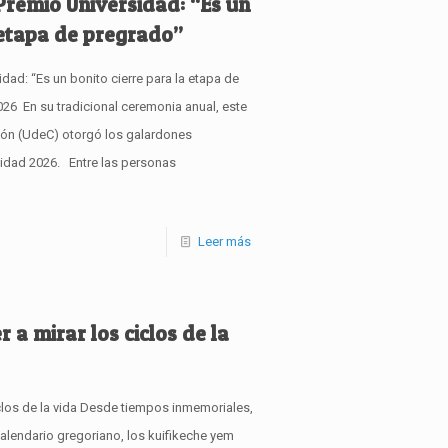
Premio Universidad: “Es un
a etapa de pregrado”
dad: “Es un bonito cierre para la etapa de
026 En su tradicional ceremonia anual, este
ión (UdeC) otorgó los galardones
sidad 2026. Entre las personas
Leer más
 a mirar los ciclos de la
ciclos de la vida Desde tiempos inmemoriales,
alendario gregoriano, los kuifikeche yem