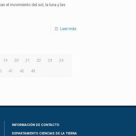
n el movimiento del sol, la luna y las
Leer más
19
20
21
22
23
24
0
41
42
43
INFORMACIÓN DE CONTACTO
DEPARTAMENTO CIENCIAS DE LA TIERRA