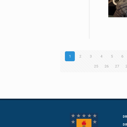
1
2
3
4
5
6
25
26
27
DR
DI