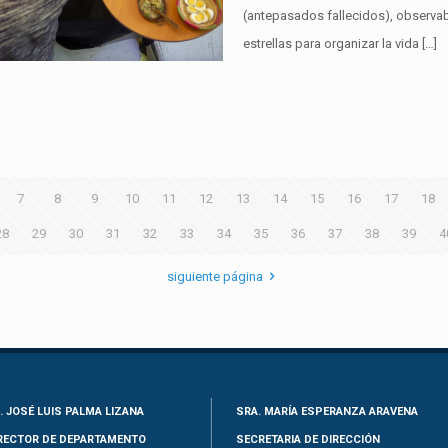
(antepasados fallecidos), observaba
estrellas para organizar la vida
[…]
7
8
9
10
11
12
13
14
15
16
17
18
28
29
30
31
32
33
34
35
36
37
38
39
4
siguiente página
. JOSÉ LUIS PALMA LIZANA
SRA. MARÍA ESPERANZA ARAVENA
RECTOR DE DEPARTAMENTO
SECRETARIA DE DIRECCIÓN