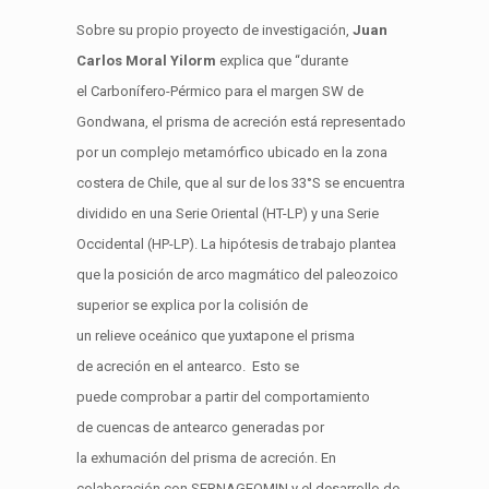
Sobre su propio proyecto de investigación,
Juan
Carlos Moral
Yilorm
explica que “d
urante
el
Carbonífero-Pérmico
para el margen SW de
Gondwana, el prisma de
acreción
está representado
por un
complejo metamórfico
ubicado en la zona
costera de Chile, que al sur de los 33°S se encuentra
dividido en una Serie Oriental (HT-
LP) y una
Serie
Occidental
(
HP-LP).
La hipótesis de trabajo plantea
que la posición
de
arco
magmático
del
paleozoico
superior
se explica
por la
colisión
de
un
relieve
oceánico que
yuxtapone el
prisma
de
acreción
en el
antearco
.
Esto se
puede
comprobar
a partir
del comportamiento
de
cuencas
de
antearco
generadas
por
la
exhumación del prisma de
acreción
. En
colaboración con SERNAGEOMIN y el desarrollo de