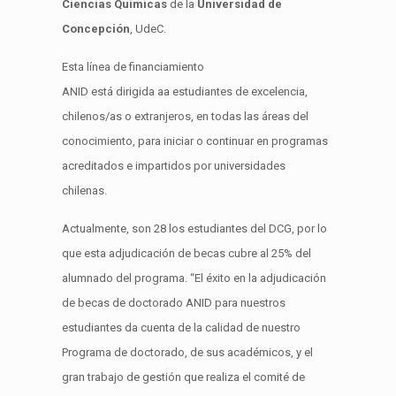
Ciencias Químicas
de la
Universidad de
Concepción
, UdeC.
Esta línea de financiamiento
AN
ID
está
dirigida a
a estudiantes de excelencia,
chilenos/as o extranjeros, en todas las áreas del
conocimiento, para iniciar o continuar en programas
acreditados e impartidos por universidades
chilenas
.
Actualmente, son 28 los estudiantes del DCG, por lo
que esta adjudicación de becas cubre al 25% del
alumnado del programa. “
El éxito en la adjudicación
de becas de doctorado ANID para nuestros
estudiantes
da cuenta de la calidad de nuestro
Programa
de doctorado
,
de
sus académicos, y el
gran trabajo
de
gestión
que realiza el
comité de