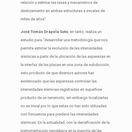
relación y estimar las tasas y mecanismos de
deslizamiento en ambas estructuras a escalas de
miles de años
“.
José
Tom
á
s
Drápela
Soto
, en tanto,
realiza
un
estudio
para
“
desarrollar una metodología que nos
permita estimar la evolución de las intensidades
sísmicas a partir de la ubicación de las asperezas en
la interfaz de las placas en una zona de
subducción
,
esto producto de que diversos autores han
evidenciado que las asperezas controlan las
intensidades sísmicas registradas en superficie
producto de un terremoto, sin embargo localizarlas
no es trivial por lo que estas no han sido utilizadas
con frecuencia para predecir las intensidades
sísmicas. En la actualidad, con la
densificación
de la
instrumentación geodésica en la
mayoría
de las