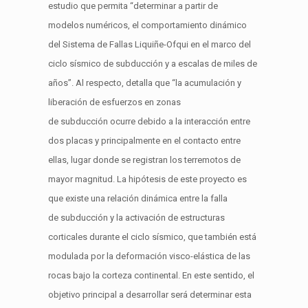
estudio que pe
rmita
“determinar a partir de
modelos
numéricos
, el comportamiento dinámico
del Sistema de Fallas
Liquiñe-Ofqui
en el marco del
ciclo sísmico de
subducción
y a escalas de miles de
años
”.
Al respecto, detalla que “l
a acumulación y
liberación de esfuerzos en zonas
de
subducción
ocurre debido a la interacción entre
dos placas y principalmente en el contacto entre
ellas, lugar donde se registran los terremotos de
mayor magnitud.
L
a hipótesis de este proyecto es
que existe una relación dinámica entre la falla
de
subducción
y la activación de estructuras
corticales durante el ciclo sísmico, que también está
modulada por la deformación visco-elástica de las
rocas bajo la corteza continental. En este sentido, el
objetivo principal a desarrollar será determinar esta