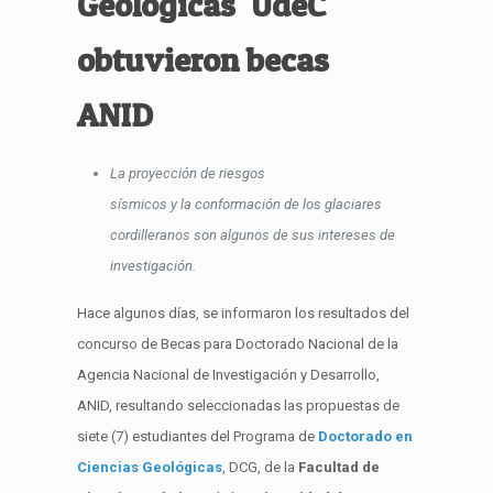
Geológicas UdeC
obtuvieron becas
ANID
L
a proyección de riesgos
sísmicos
y
l
a
conformación de los glaciares
cordilleranos
son algunos de sus intereses de
investigación
.
Hace algunos días, se
informaron
los resultados del
concurso de Becas para Doctorado Nacional de la
Agencia Nacional de Investigación y Desarrollo,
ANID, resulta
n
do seleccionadas las propuestas de
s
iete
(7)
estudiantes del Programa de
Doctorado en
Ciencias Geológicas
, DCG,
de la
Facultad de