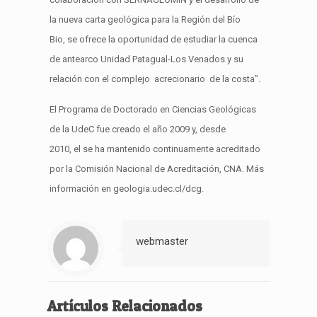
la nueva carta geológica para la
Región del Bío
Bio
,
se ofrece la oportunidad de estudiar la cuenca
de
antearco
Unidad
Patagual-Los
Venados y su
relación
con el complejo
acrecionario
de la costa
”
.
El
Programa de Doctorado en Ciencias Geológicas
de la UdeC
fue creado el año 2009
y
,
d
esde
2010, el se ha mantenido continuamente acreditado
por la Comisión Nacional de Acreditación, CNA.
Más
información en geolog
i
a.udec.c
l/dcg
.
webmaster
Artículos Relacionados