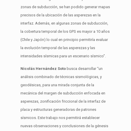
zonas de
subducción
, se han podido generar mapas
precisos de la ubicación de las asperezas en la
interfaz. Además, en algunas zonas de
subducción
,
la cobertura temporal de los GPS es mayor a 10 años
(Chile y Japón) lo cual en principio permitiría evaluar
la evolución temporal de las asperezas y las
intensidades sísmicas para un escenario sísmico
”.
Nicolás Hernández Soto
busca desarrollar “un
análisis combinado de técnicas sismológicas, y
geodésicas, para una mirada conjunta de la
mecánica del margen de
subducción
enfocada en
asperezas, zonificación
friccional
de la interfaz de
placa y estructuras generadoras de patrones
sísmicos
. Este t
rabajo nos permitirá establecer
nuevas observaciones y conclusiones de la génesis