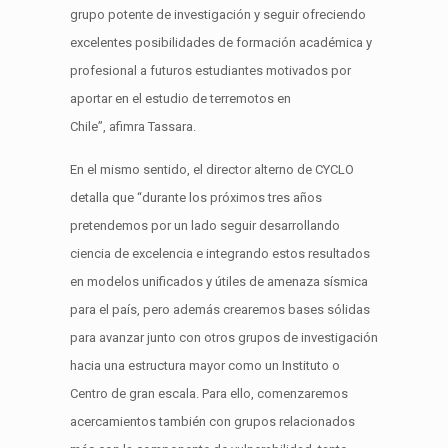
grupo potente de investigación y seguir ofreciendo
excelentes posibilidades de formación acad
émica y
profesional a futuros estudiantes motivados p
or
aportar
en el estudio de terremotos en
Chile
”, afimra Tassara.
En el mismo sentido, el director alterno de CYCLO
detalla que “
d
urante los próximos tres años
pretendemos por un lado seguir desarrollando
ciencia de excelencia e integrando estos resultados
en modelos
unificados y útiles de amenaza sísmica
pa
ra el país, pero además crearemos bases sólidas
para avanzar junto con otros grupos de investigación
hacia una estructura mayor como un Instituto o
Centro de gran esca
la. Para ello
,
comenzaremos
acercamientos tamb
ién con grupos relacionados