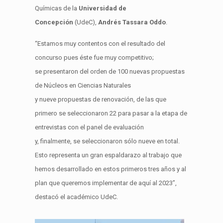
Químicas de la
Universidad de
Concepción
(
UdeC
)
,
Andrés
Tassara
Oddo
.
“
Estamos muy contentos con el resultado del
concurso pues ést
e fue muy competitivo
;
se
presenta
ron
del orden de 100 nuevas propuestas
de N
ú
cleos
en
C
iencias
N
aturales
y
nueve
propuestas de renovación
, de las que
primero se seleccionaron 22 para pasar a la etapa
de
entrevistas con el panel de evaluación
y
,
finalmente
,
se seleccionaron s
ó
lo
nueve
en total
.
Esto representa un gran espaldarazo a
l
trabajo
que
hemos desarrollado en estos primeros
tres
años y al
plan que queremos implementar de
aquí al 2023
”,
destac
ó
el académico
UdeC
.