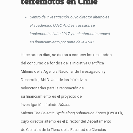
terremotos en Chile
Centro de investigació
n,
cuyo
director
alterno es
el académico
UdeC
Andrés
Tassara
,
se
implementó
el año 2017
y recientemente renovó
su financiamiento
por parte de la ANID
Hace pocos días, se dieron a conocer los resultados
de
l concurso
de fondos de
la Iniciativa Científica
Milenio
de la Agencia Nacional de Investigación y
Desarrollo, ANID
.
U
na de las iniciativas
seleccionadas para la renovación de
su
financiamiento
es el proyecto de
investigació
n
titulado
Núcleo
Milenio
The
Seismic
Cycle
along
Subduction
Zones
(
C
YCLO
)
,
cuyo director alterno es el
Director
del Departamento
de Ciencias de la Tierra de la
Facultad de Ciencias