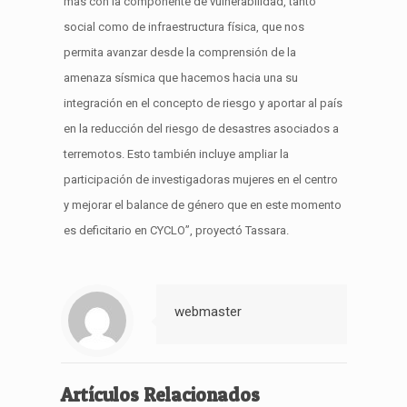
más con la componente de vulnerabilidad
,
tanto
social
como de infraestructura
física
,
que nos
pe
rmita avanzar
desde la
comprensión
de la
amenaza sísmica que hacemos hacia una su
integración
en el concepto
de riesgo y aportar al país
en la reducción del riesgo de desastres asociados a
terremotos.
Esto también incluye
ampliar la
participación de investigadoras mujeres en el centro
y
mejorar
el balance de
género
que en este momento
es deficitario en CY
C
LO
”,
proyect
ó
Tassara
.
webmaster
Artículos Relacionados