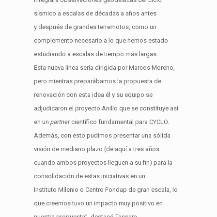
sísmico a escalas de décadas a años antes
y
después
de grandes terremotos
, como un
complemen
to necesario a lo que hemos estado
estudiando a escalas de tiempo más largas.
Est
a
nueva línea sería dirigida por Marcos Moreno,
pero
mientras
preparábamos
la propuesta de
renovación con esta idea
él y su
equipo
se
a
djudic
aron el proyecto Anillo que se constituye así
en un
partner
científico fundamental
para CYCLO.
Además,
con
esto pudimos presentar una sólida
visión de
mediano plazo
(de aquí a tres años
cuando
ambos proyectos lleguen a su fin) para la
consolidación de estas iniciati
vas en un
Instituto
Milenio
o Centro
Fondap
de gran escala, lo
que creemos tuvo un impacto muy positivo en
nuestr
a propuesta
”, destacó
Tassara
.