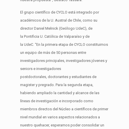
El grupo científico de
CYCLO
est
á
integrado por
académicos de la U. Austral de Chile, como su
director
Daniel
Melnick
(
Geólogo
UdeC
)
, de
la
Pontificia U. Católica de Valparaíso y de
la
UdeC
.
“
En la primera etapa de CYCLO constituimos
un equipo de más de 50 personas entre
investigadores principales
,
investigadores jóvenes y
seniors e investigadores
postdoctorales,
doctorantes
y estudiantes de
magister y pregrado
. Para la segunda eta
pa,
habiendo ampliado la cantidad y alcance de las
líneas de investigación e incorporado
como
m
ie
mbros directos
del Núcleo a
científicos de primer
nivel mundial en varios aspectos
relacionados a
nuestro quehacer, esperamos poder consolidar un