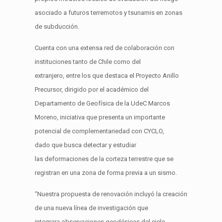
asociado a futuros terremotos y tsunamis en zonas
de subducción.
Cuenta con una extensa red de colaboración con
instituciones tanto de Chile como del
extranjero,
entre los que destaca el Proyecto Anillo
Precursor, dirigido por
el
académico del
Departamento de Geofísica de la
UdeC
Marcos
Moreno, iniciativa que presenta un importante
potencial de complementariedad con
CYCLO
,
dad
o
que busca detectar y estudiar
las
deformaciones de la corteza terrestre que se
registran en una zona de forma previa a un sismo.
“
Nuestra propuesta
de renovación incluyó la creación
de una nueva
lín
e
a
de investigación que
integrara
observaciones
geodésicas
del ciclo