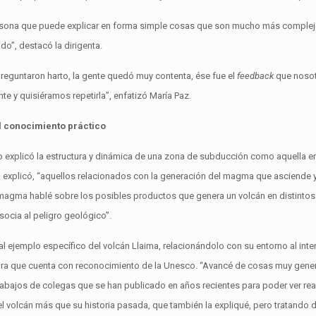
rsona que puede explicar en forma simple cosas que son mucho más compleja
o”, destacó la dirigenta.
eguntaron harto, la gente quedó muy contenta, ése fue el
feedback
que nosot
te y quisiéramos repetirla”, enfatizó María Paz.
al conocimiento práctico
 explicó la estructura y dinámica de una zona de subducción como aquella en
r, explicó, “aquellos relacionados con la generación del magma que asciende y
magma hablé sobre los posibles productos que genera un volcán en distintos
asocia al peligro geológico”.
l ejemplo específico del volcán Llaima, relacionándolo con su entorno al inter
ura que cuenta con reconocimiento de la Unesco. “Avancé de cosas muy gener
trabajos de colegas que se han publicado en años recientes para poder ver rea
 el volcán más que su historia pasada, que también la expliqué, pero tratando 