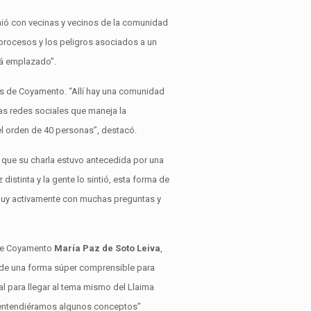
unió con vecinas y vecinos de la comunidad
s procesos y los peligros asociados a un
stá emplazado”.
ues de Coyamento. “Allí hay una comunidad
ras redes sociales que maneja la
del orden de 40 personas”, destacó.
ó que su charla estuvo antecedida por una
distinta y la gente lo sintió, esta forma de
pó muy activamente con muchas preguntas y
s de Coyamento
María Paz de Soto Leiva
,
r de una forma súper comprensible para
 para llegar al tema mismo del Llaima
e entendiéramos algunos conceptos”