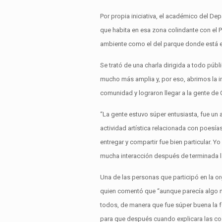
Por propia iniciativa, el académico del De
que habita en esa zona colindante con el Pa
ambiente como el del parque donde está el
Se trató de una charla dirigida a todo pú
mucho más amplia y, por eso, abrimos la in
comunidad y lograron llegar a la gente de 
“La gente estuvo súper entusiasta, fue un 
actividad artística relacionada con poesías 
entregar y compartir fue bien particular. 
mucha interacción después de terminada l
Una de las personas que participó en la o
quien comentó que “aunque parecía algo mu
todos, de manera que fue súper buena la 
para que después cuando explicara las co