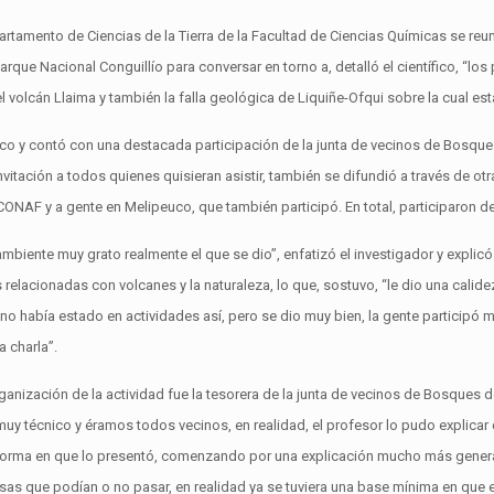
partamento de Ciencias de la Tierra de la Facultad de Ciencias Químicas se re
rque Nacional Conguillío para conversar en torno a, detalló el científico, “lo
 volcán Llaima y también la falla geológica de Liquiñe-Ofqui sobre la cual e
blico y contó con una destacada participación de la junta de vecinos de Bosq
vitación a todos quienes quisieran asistir, también se difundió a través de ot
CONAF y a gente en Melipeuco, que también participó. En total, participaron 
ambiente muy grato realmente el que se dio”, enfatizó el investigador y explic
relacionadas con volcanes y la naturaleza, lo que, sostuvo, “le dio una calidez 
Yo no había estado en actividades así, pero se dio muy bien, la gente partici
a charla”.
rganización de la actividad fue la tesorera de la junta de vecinos de Bosque
y técnico y éramos todos vecinos, en realidad, el profesor lo pudo explica
forma en que lo presentó, comenzando por una explicación mucho más general
sas que podían o no pasar, en realidad ya se tuviera una base mínima en qu