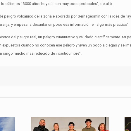
n los últimos 13000 años hoy día son muy poco probables”, detalló.
 de peligro volcánico de la zona elaborado por Sernageomin con la idea de “a
 naranja, y empezar a decantar un poco esa información en algo más práctico”
acerca del peligro real, un peligro cuantitativo y validado científicamente. Mi 
stán expuestos cuando no conocen ese peligro y viven un poco a ciegas y se i
ne un rango mucho más reducido de incertidumbre”.