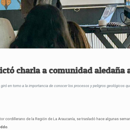
ctó charla a comunidad aledaña a
giró en torno a la importancia de conocer los procesos y peligros geológicos qu
or cordillerano de la Región de La Araucanía, se trasladó hace algunas semana
Oddo
.