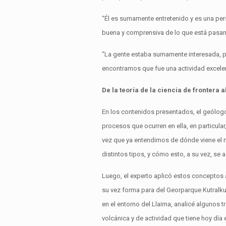
“Él es sumamente entretenido y es una pe
buena y comprensiva de lo que está pasand
“La gente estaba sumamente interesada, pr
encontramos que fue una actividad excelen
De la teoría de la ciencia de frontera 
En los contenidos presentados, el geólogo
procesos que ocurren en ella, en particula
vez que ya entendimos de dónde viene el 
distintos tipos, y cómo esto, a su vez, se 
Luego, el experto aplicó estos conceptos a
su vez forma para del Georparque Kutralk
en el entorno del Llaima, analicé algunos 
volcánica y de actividad que tiene hoy día