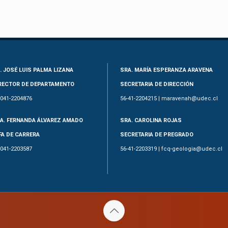
. JOSÉ LUIS PALMA LIZANA
SRA. MARÍA ESPERANZA ARAVENA
RECTOR DE DEPARTAMENTO
SECRETARIA DE DIRECCIÓN
-041-2204876
56-41-2204215 | maravenah@udec.cl
A. FERNANDA ÁLVAREZ AMADO
SRA. CAROLINA ROJAS
FA DE CARRERA
SECRETARIA DE PREGRADO
-041-2203587
56-41-2203319 | fcq-geologia@udec.cl