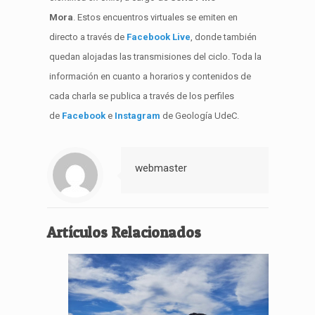
Mora
.
E
st
os
encuentros virtuales se
emiten en
directo
a través de
Facebook
Live
, donde también
quedan alojadas las
transmisiones del ciclo
.
Toda la
información en cuanto a horarios y contenidos de
cada charla se publica a través de los perfiles
de
Facebook
e
Instagram
de Geología
UdeC
.
webmaster
Artículos Relacionados