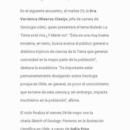
E
n e
l
siguiente
encuentro
,
el
martes 25
,
la
Dra.
Verónica
Oliveros
Clavijo
, jefa de carrera de
Geología
UdeC
, quien presentará el tema titulado
La
Tierra está viva ¿Y Marte no?
. “
Ésta es una muy buena
iniciativa, en tanto, busca acerca al público general a
distintos tópicos de ciencia de la Tierra que generan
curiosidad en la mayor parte de la población
”,
destaca la académica.
“Es importante estar
permanentemente divulgando sobre Geología
p
orque en Chile, en general, es poco el conocimiento
que se tiene de esta ciencia y, sin embargo, impacta
muchísimo en la población”, afirma.
El ciclo finaliza el viernes 28 de mayo
con la
charla
Sketch of
Geology
: Pioneros en la Ilustración
Científica en Chile
, a cargo de
Sofía Pino