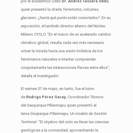
por el académico
Udec
Dr. Andrés
Tassara
Oddo
,
quien presentó la charla
Terremotos, volcanes,
glaciares: ¿hasta qué punto están conectados?
. En su
exposición, el también director alterno del Núcleo
Milenio CYCLO
.
“
En el marco de un acelerado cambio
climático global, resulta cada vez más necesario
volver la mirada hacia una visión
holística
de los
fenómenos naturales e intentar comprender
conjuntamente las interacciones físicas entre ellos
”
,
detalla
el investigador
.
El viernes 07 de mayo, en tanto, fue el turno
de
Rodrigo Pérez Garay
, Coordinador Técnico
del
Geoparque
Pillanmapu
quien presentó el
tema
Geoparque
Pillanmapu
: Un modelo de Gestión
Territorial
. “
El objetivo del ciclo es llevar las ciencias
geológicas a la comunidad, aprovechando la