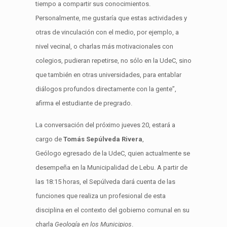
tiempo
a compartir sus conocimientos
.
P
ersonalmente, me gustaría que estas actividades y
otras de vinculación con el medio, por ejemplo, a
nivel vecinal,
o charlas más
motivacionales
con
colegios,
pudieran repetirse, no sólo en la
UdeC
, sino
que también en otras universidades
, para entablar
diálogos profundos directamente con la gente”,
afirma el estudiante de
pregrado
.
La c
onversación
del próximo
jueves
20, estará a
cargo de
Tomás
Sepúlveda
Rivera
,
Geólogo
egresado de la
UdeC
, quien actualmente se
desempeña en
la Municipalidad de
Lebu
.
A partir de
las 18:15 horas
, el Sepúlveda dará cuenta de las
funciones que realiza un profesional de esta
disciplina en el contexto del gobierno comunal
en su
charla
Geología en los Municipios
.