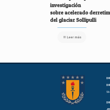
investigación
sobre acelerado derretim
del glaciar Sollipulli
Leer más
DR
DI
56
DR
JE