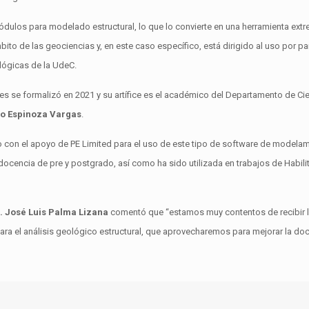
dulos para modelado estructural, lo que lo convierte en una herramienta ext
to de las geociencias y, en este caso específico, está dirigido al uso por par
ológicas de la UdeC.
es se formalizó en 2021 y su artífice es el académico del Departamento de Cien
io Espinoza Vargas
.
con el apoyo de PE Limited para el uso de este tipo de software de modelam
 docencia de pre y postgrado, así como ha sido utilizada en trabajos de Habili
. José Luis Palma Lizana
comentó que “estamos muy contentos de recibir la
a el análisis geológico estructural, que aprovecharemos para mejorar la doc