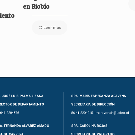
en Biobío
iento
Leer más
. JOSÉ LUIS PALMA LIZANA
SRA. MARÍA ESPERANZA ARAVENA
RECTOR DE DEPARTAMENTO
SECRETARIA DE DIRECCIÓN
-041-2204876
56-41-2204215 | maravenah@udec.cl
A. FERNANDA ÁLVAREZ AMADO
SRA. CAROLINA ROJAS
FA DE CARRERA
SECRETARIA DE PREGRADO