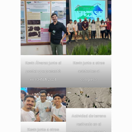
Kevin Álvarez junto al
Kevin junto a otros
poster que presentó
asistentes al
en ICHNIA 2024
congreso
Actividad de terreno
realizada en el
Kevin junto a otros