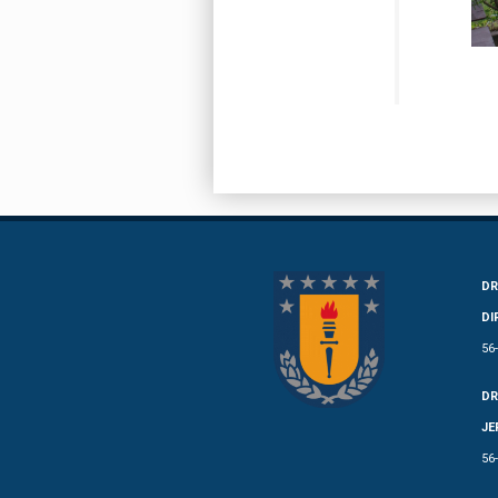
DR
DI
56
DR
JE
56