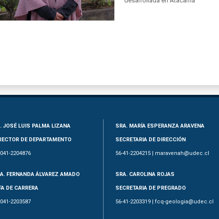
desarrollada en Atacama
. JOSÉ LUIS PALMA LIZANA
SRA. MARÍA ESPERANZA ARAVENA
RECTOR DE DEPARTAMENTO
SECRETARIA DE DIRECCIÓN
-041-2204876
56-41-2204215 | maravenah@udec.cl
A. FERNANDA ÁLVAREZ AMADO
SRA. CAROLINA ROJAS
FA DE CARRERA
SECRETARIA DE PREGRADO
-041-2203587
56-41-2203319 | fcq-geologia@udec.cl