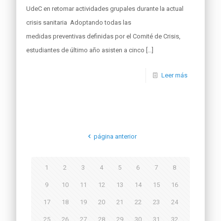
UdeC en retomar actividades grupales durante la actual
crisis sanitaria Adoptando todas las
medidas preventivas definidas por el Comité de Crisis,
estudiantes de último año asisten a cinco
[…]
Leer más
página anterior
1
2
3
4
5
6
7
8
9
10
11
12
13
14
15
16
17
18
19
20
21
22
23
24
25
26
27
28
29
30
31
32