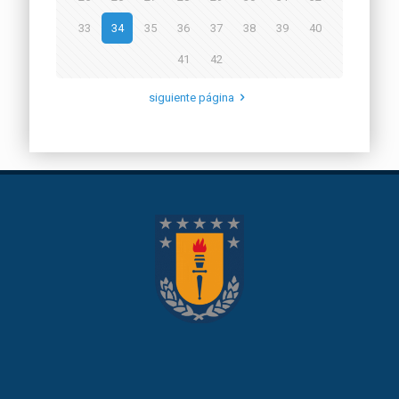
33
34
35
36
37
38
39
40
41
42
siguiente página