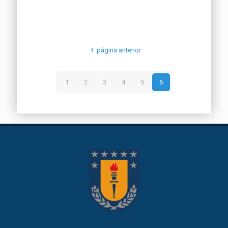
página anterior
1
2
3
4
5
6