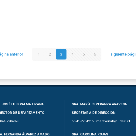
ágina anterior
1
2
3
4
5
6
siguiente pági
. JOSÉ LUIS PALMA LIZANA
SRA. MARÍA ESPERANZA ARAVENA
RECTOR DE DEPARTAMENTO
SECRETARIA DE DIRECCIÓN
-041-2204876
56-41-2204215 | maravenah@udec.cl
A. FERNANDA ÁLVAREZ AMADO
SRA. CAROLINA ROJAS