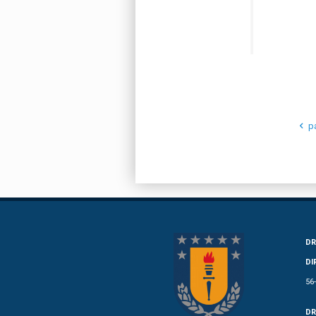
p
DR
DI
56
DR