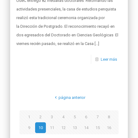
UdeC entregó 82 medallas doctorales Retomando las
actividades presenciales, la casa de estudios penquista
realizó esta tradicional ceremonia organizada por
la Dirección de Postgrado. El reconocimiento recayó en
dos egresados del Doctorado en Ciencias Geológicas El
viernes recién pasado, se realizó en la Casa
[…]
Leer más
página anterior
1
2
3
4
5
6
7
8
9
10
11
12
13
14
15
16