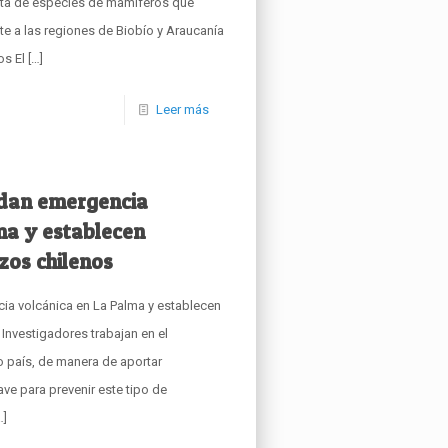
ata de especies de mamíferos que
te a las regiones de Biobío y Araucanía
os El
[…]
Leer más
dan emergencia
ma y establecen
zos chilenos
a volcánica en La Palma y establecen
Investigadores trabajan en el
 país, de manera de aportar
e para prevenir este tipo de
…]