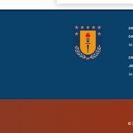
DR
DI
56
DR
JE
56
© 