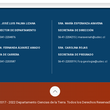
. JOSÉ LUIS PALMA LIZANA
SRA. MARÍA ESPERANZA ARAVENA
RECTOR DE DEPARTAMENTO
SECRETARIA DE DIRECCIÓN
-041-2204876
56-41-2204215 | maravenah@udec.cl
A. FERNANDA ÁLVAREZ AMADO
SRA. CAROLINA ROJAS
FA DE CARRERA
SECRETARIA DE PREGRADO
-041-2203587
56-41-2203319 | fcq-geologia@udec.cl
2017 - 2022 Departamento Ciencias de la Tierra. Todos los Derechos Reservad