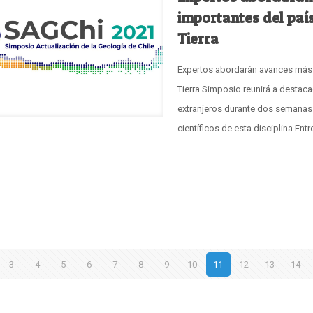
importantes del país
Tierra
Expertos abordarán avances más i
Tierra Simposio reunirá a destac
extranjeros durante dos semanas
científicos de esta disciplina Entre
3
4
5
6
7
8
9
10
11
12
13
14