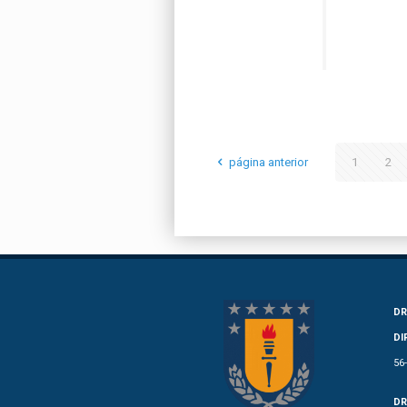
página anterior
1
2
DR
DI
56
DR