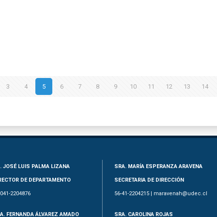
3
4
5
6
7
8
9
10
11
12
13
14
. JOSÉ LUIS PALMA LIZANA
SRA. MARÍA ESPERANZA ARAVENA
RECTOR DE DEPARTAMENTO
SECRETARIA DE DIRECCIÓN
-041-2204876
56-41-2204215 | maravenah@udec.cl
A. FERNANDA ÁLVAREZ AMADO
SRA. CAROLINA ROJAS