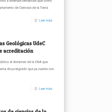
torno a diversas temáticas que contó
tamento de Ciencias de la Tierra.
Leer más
as Geológicas UdeC
e acreditación
úblico el dictamen de la CNA que
grama de postgrado que ya cuenta con
Leer más
os de ciencias de la