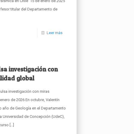
n sísmica en Chile 15 de enero de 2025
ofesor titular del Departamento de
Leer más
sa investigación con
ilidad global
ulsa investigación con miras
 enero de 2026 En octubre, Valentín
imo año de Geología en el Departamento
 la Universidad de Concepción (UdeC),
 curso
[…]