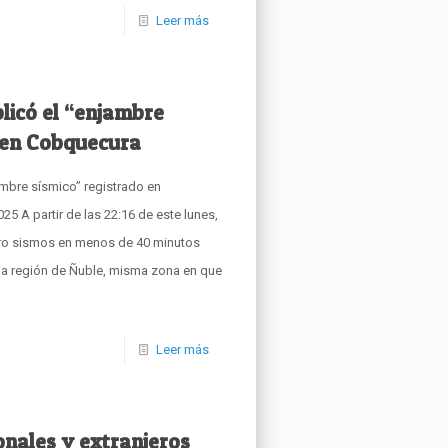
Leer más
icó el “enjambre
o en Cobquecura
mbre sísmico” registrado en
 A partir de las 22:16 de este lunes,
atro sismos en menos de 40 minutos
la región de Ñuble, misma zona en que
Leer más
onales y extranjeros