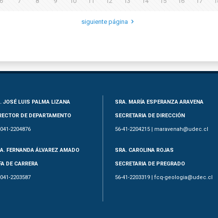
6
7
8
9
10
11
12
13
14
15
16
17
1
siguiente página
. JOSÉ LUIS PALMA LIZANA
SRA. MARÍA ESPERANZA ARAVENA
RECTOR DE DEPARTAMENTO
SECRETARIA DE DIRECCIÓN
-041-2204876
56-41-2204215 | maravenah@udec.cl
A. FERNANDA ÁLVAREZ AMADO
SRA. CAROLINA ROJAS
FA DE CARRERA
SECRETARIA DE PREGRADO
-041-2203587
56-41-2203319 | fcq-geologia@udec.cl