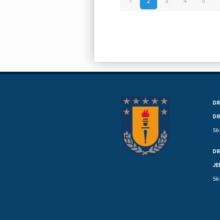
1
2
3
4
5
DR
DI
56
DR
JE
56