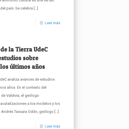
 Patrimonio Cultural es una de las
del país. Se celebra
[…]
Leer más
 de la Tierra UdeC
estudios sobre
los últimos años
 UdeC analiza avances de estudios
imos años En el contexto del
 de Valdivia, el geólogo
 acutalizaciones a los modelos y los
r. Andrés Tassara Oddo, geólogo
[…]
Leer más