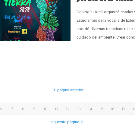
Geología UdeC organizó charlas vi
Estudiantes de la vocalía de Exte
abordó diversas temáticas relacio
cuidado del ambiente. Crear conc
página anterior
6
7
8
9
10
11
12
13
14
15
16
17
1
siguiente página