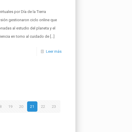
rtuales por Día de la Tierra
nsión gestionaron ciclo online que
nadas al estudio del planeta y el
iencia en torno al cuidado de
[…]
Leer más
8
19
20
21
22
23