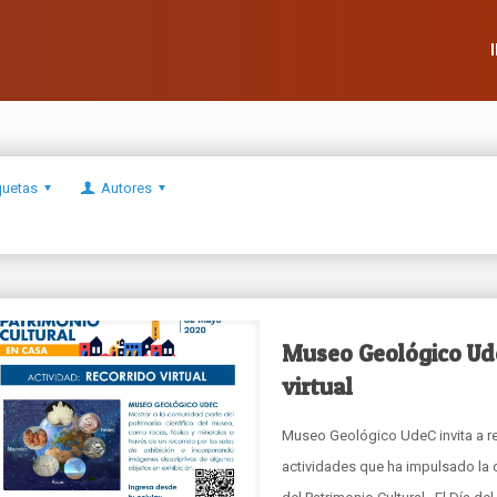
quetas
Autores
Museo Geológico Ude
virtual
Museo Geológico UdeC invita a re
actividades que ha impulsado la 