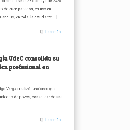
idrotermal Lunes 25 de mayo de 2026
ro de 2026 pasados, estuvo en
Carlo Bo, en Italia, la estudiante
[…]
Leer más
gía UdeC consolida su
ica profesional en
igo Vargas realizó funciones que
sísmicos y de pozos, consolidando una
Leer más