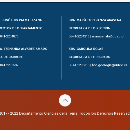
. JOSÉ LUIS PALMA LIZANA
SRA. MARÍA ESPERANZA ARAVENA
RECTOR DE DEPARTAMENTO
SECRETARIA DE DIRECCIÓN
-041-2204876
56-41-2204215 | maravenah@udec.cl
A. FERNANDA ÁLVAREZ AMADO
SRA. CAROLINA ROJAS
FA DE CARRERA
SECRETARIA DE PREGRADO
-041-2203587
56-41-2203319 | fcq-geologia@udec.cl
2017 - 2022 Departamento Ciencias de la Tierra. Todos los Derechos Reservad