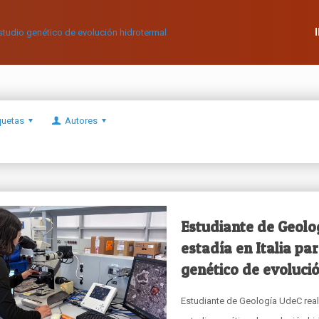
quetas
Autores
Estudiante de Geolo
estadía en Italia pa
genético de evoluci
Estudiante de Geología UdeC reali