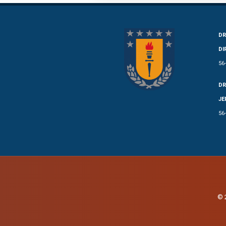
DR
DI
56
DR
JE
56
© 