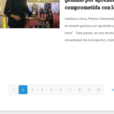
comprometida con l
Catalina Lobos, Premio Universid
un interés genuino por aprender 
hace” Este jueves, en una emotiva
Universidad de Concepción, UdeC
r
1
2
3
4
5
6
7
8
9
10
s