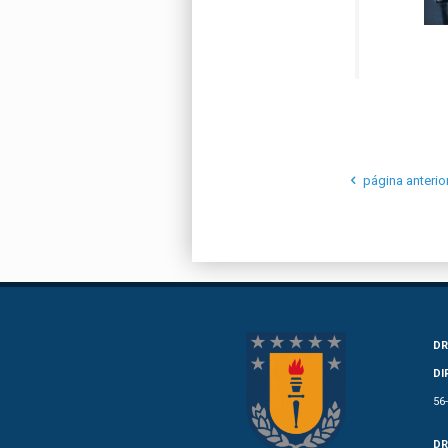
página anterio
DR
DI
56
DR