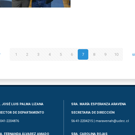
r
1
2
3
4
5
6
7
8
9
10
s
. JOSÉ LUIS PALMA LIZANA
SRA. MARÍA ESPERANZA ARAVENA
RECTOR DE DEPARTAMENTO
SECRETARIA DE DIRECCIÓN
-041-2204876
56-41-2204215 | maravenah@udec.cl
A. FERNANDA ÁLVAREZ AMADO
SRA. CAROLINA ROJAS