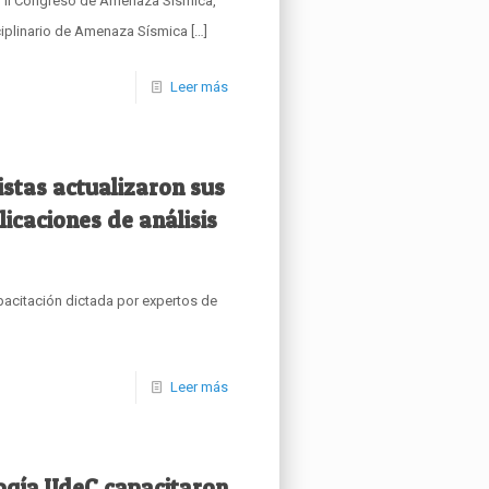
el II Congreso de Amenaza Sísmica,
ciplinario de Amenaza Sísmica
[…]
Leer más
istas actualizaron sus
icaciones de análisis
pacitación dictada por expertos de
Leer más
ogía UdeC capacitaron