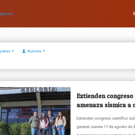
quetas
Autores
Extienden congreso c
amenaza sísmica a 
Extienden congreso científico s
general Jueves 17 de agosto de 2